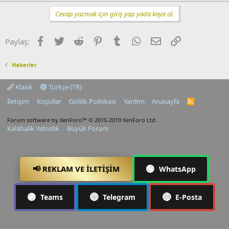
Cevap yazmak için giriş yap yada kayıt ol.
Facebook
Twitter
Reddit
Pinterest
Tumblr
WhatsApp
E-posta
Link
Paylaş:
Haberler
Klasik
Türkçe (TR)
İletişim
Koşullar
Gizlilik Politikası
Yardım
Anasayfa
R
S
S
Forum software by XenForo™
© 2010-2019 XenForo Ltd.
Kalabalık Yalnızlık
Büyük Forum
🟢
📢 REKLAM VE İLETIŞIM
WhatsApp
🟣
🔵
🔴
Teams
Telegram
E-Posta