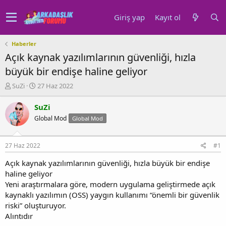
Giriş yap
Kayıt ol
Haberler
Açık kaynak yazılımlarının güvenliği, hızla
büyük bir endişe haline geliyor
K
B
SuZi
27 Haz 2022
o
a
n
ş
SuZi
u
l
Global Mod
Global Mod
y
a
u
n
b
g
27 Haz 2022
#1
a
ı
ş
ç
Açık kaynak yazılımlarının güvenliği, hızla büyük bir endişe
l
t
haline geliyor
a
a
Yeni araştırmalara göre, modern uygulama geliştirmede açık
t
r
kaynaklı yazılımın (OSS) yaygın kullanımı “önemli bir güvenlik
a
i
n
h
riski” oluşturuyor.
i
Alıntıdır