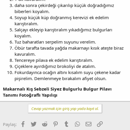
daha sonra çekirdeği çıkarılıp küçük doğradığımız
biberleri koyalım.
Soyup küçük küp doğranmış kerevizi ek edelim
karıştıralım.
Salçayı ekleyip karıştıralım yıkadığımız bulgurları
koyalım.
Tuz baharatları serpelim suyunu verelim.
Öbür tarafta tavada yağda makarnayı kısık ateşte biraz
kavuralım.
Tencereye pilava ek edelim karıştıralım.
Çiçeklere ayırdığımız brokoliyi de atalım.
Fokurdayınca ocağın altını kısalım suyu çekene kadar
pişirelim. Demlenmeye bırakalım afiyet olsun.
Makarnalı Kış Sebzeli Siyez Bulgurlu Bulgur Pilavı
Tanımı Fotoğraflı Yapılışı
Cevap yazmak için giriş yap yada kayıt ol.
Facebook
Twitter
Reddit
Pinterest
Tumblr
WhatsApp
E-posta
Link
Paylaş: