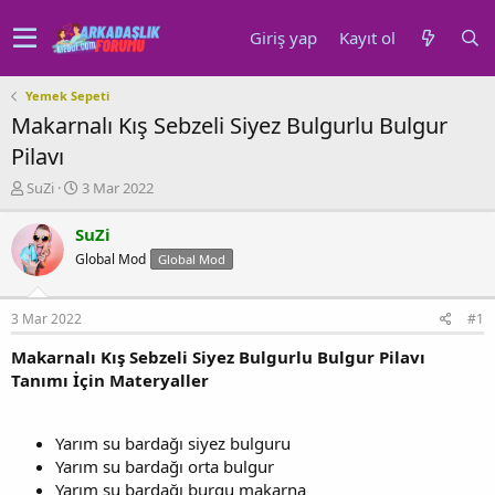
Giriş yap
Kayıt ol
Yemek Sepeti
Makarnalı Kış Sebzeli Siyez Bulgurlu Bulgur
Pilavı
K
B
SuZi
3 Mar 2022
o
a
n
ş
SuZi
u
l
Global Mod
Global Mod
y
a
u
n
b
g
3 Mar 2022
#1
a
ı
ş
ç
Makarnalı Kış Sebzeli Siyez Bulgurlu Bulgur Pilavı
l
t
Tanımı İçin Materyaller
a
a
t
r
a
i
Yarım su bardağı siyez bulguru
n
h
Yarım su bardağı orta bulgur
i
Yarım su bardağı burgu makarna