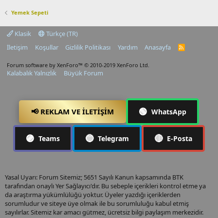
Yemek Sepeti
Klasik
Türkçe (TR)
İletişim
Koşullar
Gizlilik Politikası
Yardım
Anasayfa
R
S
S
Forum software by XenForo™
© 2010-2019 XenForo Ltd.
Kalabalık Yalnızlık
Büyük Forum
🟢
📢 REKLAM VE İLETIŞIM
WhatsApp
🟣
🔵
🔴
Teams
Telegram
E-Posta
Yasal Uyarı: Forum Sitemiz; 5651 Sayılı Kanun kapsamında BTK
tarafından onaylı Yer Sağlayıcı'dır. Bu sebeple içerikleri kontrol etme ya
da araştırma yükümlülüğü yoktur. Üyeler yazdığı içeriklerden
sorumludur ve siteye üye olmak ile bu sorumluluğu kabul etmiş
sayılırlar. Sitemiz kar amacı gütmez, ücretsiz bilgi paylaşım merkezidir.