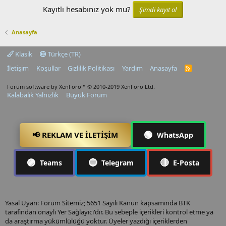
Kayıtlı hesabınız yok mu?
Şimdi kayıt ol
Anasayfa
Klasik
Türkçe (TR)
İletişim
Koşullar
Gizlilik Politikası
Yardım
Anasayfa
R
S
S
Forum software by XenForo™
© 2010-2019 XenForo Ltd.
Kalabalık Yalnızlık
Büyük Forum
🟢
📢 REKLAM VE İLETIŞIM
WhatsApp
🟣
🔵
🔴
Teams
Telegram
E-Posta
Yasal Uyarı: Forum Sitemiz; 5651 Sayılı Kanun kapsamında BTK
tarafından onaylı Yer Sağlayıcı'dır. Bu sebeple içerikleri kontrol etme ya
da araştırma yükümlülüğü yoktur. Üyeler yazdığı içeriklerden