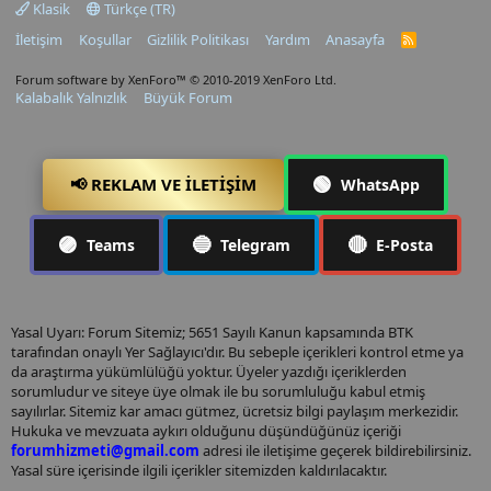
Klasik
Türkçe (TR)
İletişim
Koşullar
Gizlilik Politikası
Yardım
Anasayfa
R
S
S
Forum software by XenForo™
© 2010-2019 XenForo Ltd.
Kalabalık Yalnızlık
Büyük Forum
🟢
📢 REKLAM VE İLETIŞIM
WhatsApp
🟣
🔵
🔴
Teams
Telegram
E-Posta
Yasal Uyarı: Forum Sitemiz; 5651 Sayılı Kanun kapsamında BTK
tarafından onaylı Yer Sağlayıcı'dır. Bu sebeple içerikleri kontrol etme ya
da araştırma yükümlülüğü yoktur. Üyeler yazdığı içeriklerden
sorumludur ve siteye üye olmak ile bu sorumluluğu kabul etmiş
sayılırlar. Sitemiz kar amacı gütmez, ücretsiz bilgi paylaşım merkezidir.
Hukuka ve mevzuata aykırı olduğunu düşündüğünüz içeriği
forumhizmeti@gmail.com
adresi ile iletişime geçerek bildirebilirsiniz.
Yasal süre içerisinde ilgili içerikler sitemizden kaldırılacaktır.