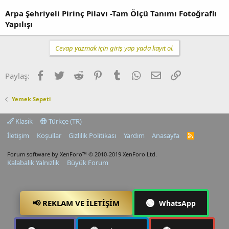
Arpa Şehriyeli Pirinç Pilavı -Tam Ölçü Tanımı Fotoğraflı
Yapılışı
Cevap yazmak için giriş yap yada kayıt ol.
Facebook
Twitter
Reddit
Pinterest
Tumblr
WhatsApp
E-posta
Link
Paylaş:
Yemek Sepeti
Klasik
Türkçe (TR)
İletişim
Koşullar
Gizlilik Politikası
Yardım
Anasayfa
R
S
S
Forum software by XenForo™
© 2010-2019 XenForo Ltd.
Kalabalık Yalnızlık
Büyük Forum
🟢
📢 REKLAM VE İLETIŞIM
WhatsApp