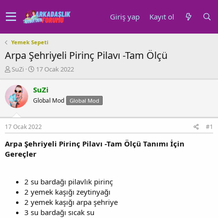
Giriş yap
Kayıt ol
Yemek Sepeti
Arpa Şehriyeli Pirinç Pilavı -Tam Ölçü
K
B
SuZi
17 Ocak 2022
o
a
n
ş
SuZi
u
l
Global Mod
Global Mod
y
a
u
n
b
g
17 Ocak 2022
#1
a
ı
ş
ç
Arpa Şehriyeli Pirinç Pilavı -Tam Ölçü Tanımı İçin
l
t
Gereçler
a
a
t
r
a
i
2 su bardağı pilavlık pirinç
n
h
2 yemek kaşığı zeytinyağı
i
2 yemek kaşığı arpa şehriye
3 su bardağı sıcak su